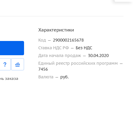
Характеристики
Код
—
2900002165678
Ставка НДС РФ
—
Без НДС
Дата начала продаж
—
30.04.2020
Единый реестр российских программ
—
7456
Валюта
—
руб.
нь заказа