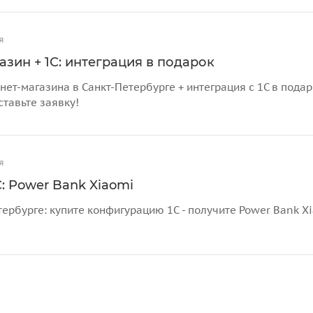
я
азин + 1С: интеграция в подарок
нет-магазина в Санкт-Петербурге + интеграция с 1С в пода
ставьте заявку!
я
: Power Bank Xiaomi
тербурге: купите конфигурацию 1С - получите Power Bank X