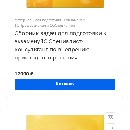
Материалы для подготовки к экзаменам
1С:Профессионал и 1С:Специалист
Сборник задач для подготовки к
экзамену 1С:Специалист-
консультант по внедрению
прикладного решения
1С:Управление торговлей 8 для
12000 ₽
Казахстана
В корзину