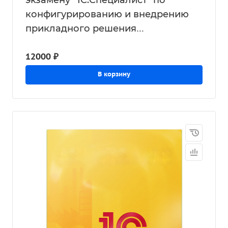
экзамену "1С:Специалист" по
конфигурированию и внедрению
прикладного решения
"1С:Управление нашей фирмой 8
12000 ₽
для Казахстана"
В корзину