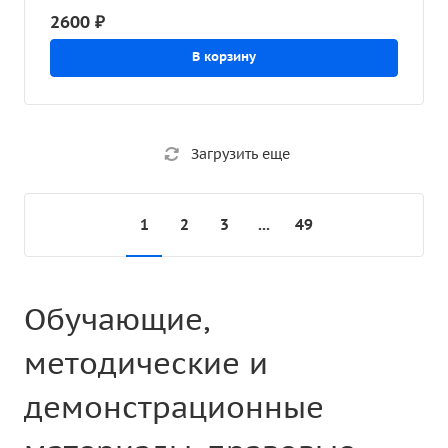
2600 ₽
решениях "1С:Предприятие 8", июль
2022
В корзину
Загрузить еще
1
2
3
...
49
Обучающие,
методические и
демонстрационные