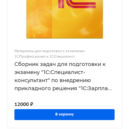
Материалы для подготовки к экзаменам
1С:Профессионал и 1С:Специалист
Сборник задач для подготовки к
экзамену "1С:Специалист-
консультант" по внедрению
прикладного решения "1С:Зарплата
и управление персоналом для
12000 ₽
Казахстана", редакция 3.1
В корзину