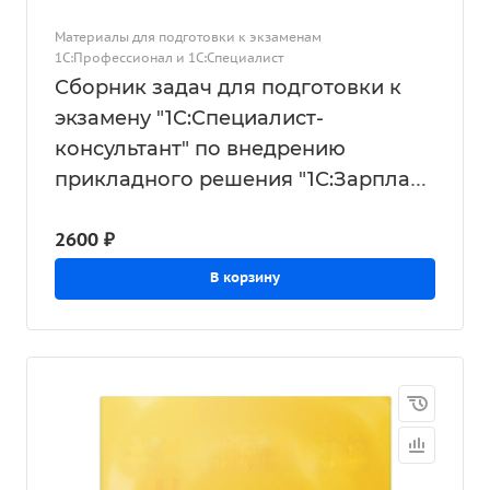
Материалы для подготовки к экзаменам
1С:Профессионал и 1С:Специалист
Сборник задач для подготовки к
экзамену "1С:Специалист-
консультант" по внедрению
прикладного решения "1С:Зарплата
и кадры государственного
2600 ₽
учреждения 8", редакция 3.1,
октябрь 2023
В корзину