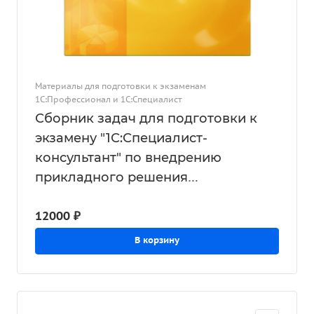
Материалы для подготовки к экзаменам
1С:Профессионал и 1С:Специалист
Сборник задач для подготовки к
экзамену "1С:Специалист-
консультант" по внедрению
прикладного решения
"1С:Управление нашей фирмой 8
12000 ₽
для Казахстана", редакция 1.6
В корзину