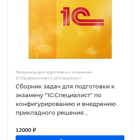
Материалы для подготовки к экзаменам
1С:Профессионал и 1С:Специалист
Сборник задач для подготовки к
экзамену "1С:Специалист" по
конфигурированию и внедрению
прикладного решения
"1С:Бухгалтерия для Казахстана",
12000 ₽
ред. 3.0