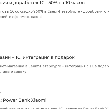
ия и доработок 1С: -50% на 10 часов
тки в 1С со скидкой 50% в Санкт-Петербурге - доработки, 
спейте оформить пакет!
я
азин + 1С: интеграция в подарок
нет-магазина в Санкт-Петербурге + интеграция с 1С в пода
ставьте заявку!
я
: Power Bank Xiaomi
тербурге: купите конфигурацию 1С - получите Power Bank X