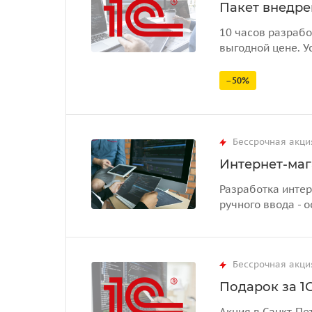
Пакет внедрен
10 часов разрабо
выгодной цене. У
–50%
Бессрочная акци
Интернет-маг
Разработка интер
ручного ввода - о
Бессрочная акци
Подарок за 1С
Акция в Санкт-Пе