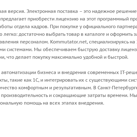
вая версия. Электронная поставка – это надежное решение
 предлагает приобрести лицензию на этот программный про
аботы отдела кадров. При покупке у официального партне
 легко: достаточно выбрать товар в каталоге и оформить за
вления персоналом. Kommutator.net, специализируясь на 
ими системами. Мы обеспечиваем быструю доставку лиценз
, что делает покупку максимально удобной и быстрой.
и автоматизации бизнеса и внедрения современных IT-ре
ты, такие как 1С, и интегрировать их с существующими с
дничество комфортным и результативным. В Санкт-Петербур
 производительность и сокращающие затраты времени. Мы 
иональную помощь на всех этапах внедрения.