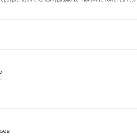
о
ьев