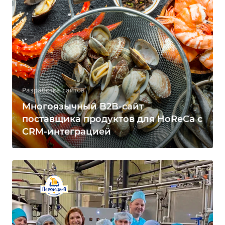
Разработка сайтов
Многоязычный B2B-сайт
поставщика продуктов для HoReCa с
CRM-интеграцией