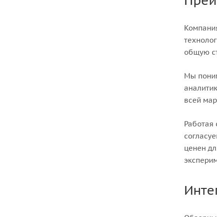
Преи
Компания
технолог
общую ст
Мы поним
аналитик
всей мар
Работая 
согласуе
ценен дл
экспери
Инте