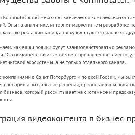
мущества работы с Kommutator.n
 Kommutator.net много лет занимается комплексной опти
ий. Опыт в аналитике, интернет-маркетинге и разработке п
ратегию роста компании, а не существуют отдельно от дру
аем, как ваши ролики будут взаимодействовать с рекламо
и. Это помогает снизить стоимость привлечения клиента, у
кетинговой экосистемы, а не только отдельного канала.
с компаниями в Санкт-Петербурге и по всей России, мы вы
м сценарии и визуальные решения, предоставляем понятны
я бизнеса, который рассчитывает на системное и предсказ
менты.
грация видеоконтента в бизнес-п