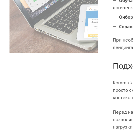
Обуча
логическ
Онбор
Справ
При необ
лендинга
Подх
Kommutat
просто с
контекст
Перед на
позволяе
нагрузки