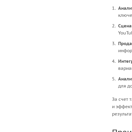
Анали
ключе
Сцена
YouTub
Прода
инфор
Интег
вариа
Анали
для д
За счет 
и эффект
результа