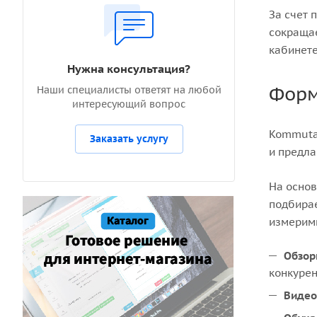
За счет 
сокращае
кабинете
Нужна консультация?
Форм
Наши специалисты ответят на любой
интересующий вопрос
Kommutat
Заказать услугу
и предла
На основ
подбирае
измеримы
Обзор
конкурен
Видео