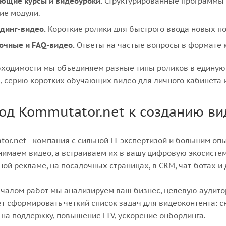
ющие курсы и видеоуроки.
Структурированные программы д
ие модули.
динг-видео.
Короткие ролики для быстрого ввода новых по
очные и FAQ-видео.
Ответы на частые вопросы в формате к
ходимости мы объединяем разные типы роликов в единую 
, серию коротких обучающих видео для личного кабинета 
од Kommutator.net к созданию ви
or.net - компания с сильной IT-экспертизой и большим о
нимаем видео, а встраиваем их в вашу цифровую экосистем
ной рекламе, на посадочных страницах, в CRM, чат-ботах и 
чалом работ мы анализируем ваш бизнес, целевую аудито
т сформировать четкий список задач для видеоконтента: с
 на поддержку, повышение LTV, ускорение онбординга.