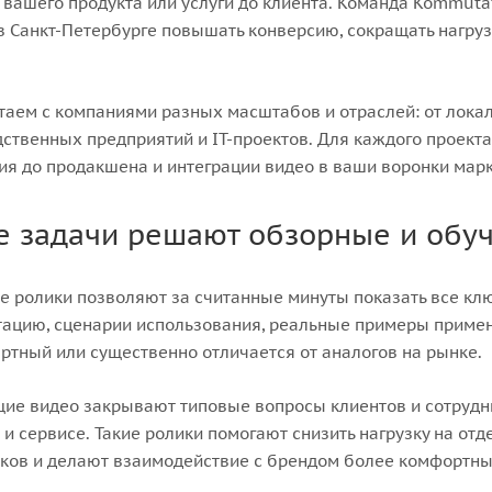
 вашего продукта или услуги до клиента. Команда Kommutat
в Санкт-Петербурге повышать конверсию, сокращать нагруз
.
аем с компаниями разных масштабов и отраслей: от локал
ственных предприятий и IT-проектов. Для каждого проекта
ия до продакшена и интеграции видео в ваши воронки марк
е задачи решают обзорные и обу
 ролики позволяют за считанные минуты показать все кл
ацию, сценарии использования, реальные примеры примене
ртный или существенно отличается от аналогов на рынке.
е видео закрывают типовые вопросы клиентов и сотрудн
 и сервисе. Такие ролики помогают снизить нагрузку на от
ков и делают взаимодействие с брендом более комфортн