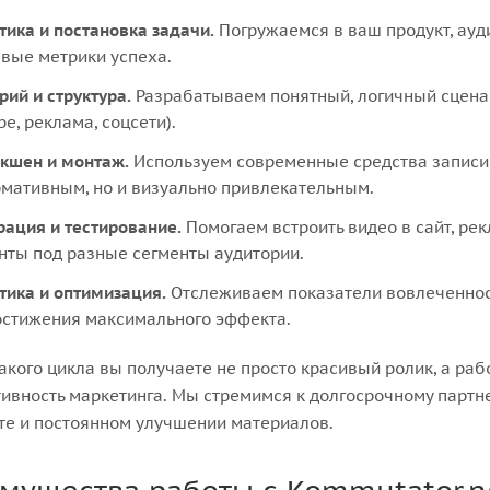
тика и постановка задачи.
Погружаемся в ваш продукт, ау
вые метрики успеха.
рий и структура.
Разрабатываем понятный, логичный сценар
e, реклама, соцсети).
кшен и монтаж.
Используем современные средства записи, 
мативным, но и визуально привлекательным.
рация и тестирование.
Помогаем встроить видео в сайт, ре
нты под разные сегменты аудитории.
тика и оптимизация.
Отслеживаем показатели вовлеченност
остижения максимального эффекта.
такого цикла вы получаете не просто красивый ролик, а ра
ивность маркетинга. Мы стремимся к долгосрочному партн
те и постоянном улучшении материалов.