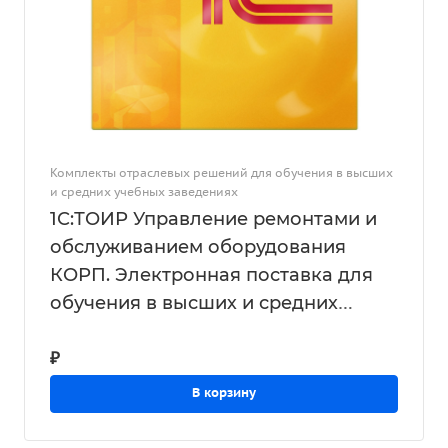
Комплекты отраслевых решений для обучения в высших
и средних учебных заведениях
1С:ТОИР Управление ремонтами и
обслуживанием оборудования
КОРП. Электронная поставка для
обучения в высших и средних
учебных заведениях на 20 рабочих
₽
мест
В корзину