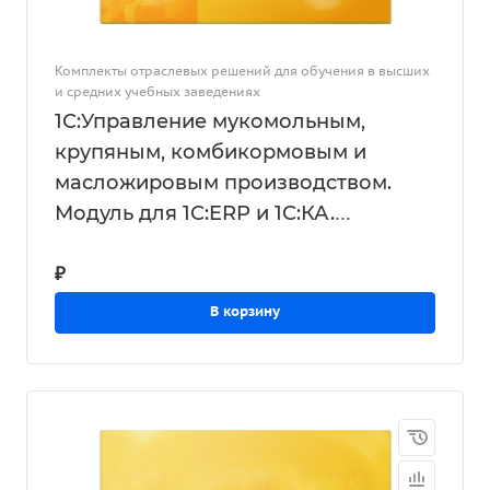
Комплекты отраслевых решений для обучения в высших
и средних учебных заведениях
1С:Управление мукомольным,
крупяным, комбикормовым и
масложировым производством.
Модуль для 1С:ERP и 1С:КА.
Электронная поставка для
₽
обучения в высших и средних УЗ на
20 рабочих мест
В корзину