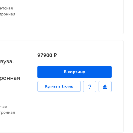
нтская
ктронная
97900 ₽
вуза.
В корзину
тронная
Купить в 1 клик
ючает
тронная