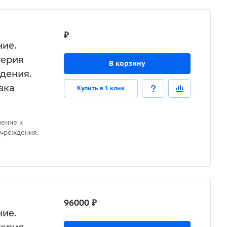
₽
ие.
терия
В корзину
дения.
вка
Купить в 1 клик
ение к
учреждения.
96000 ₽
ие.