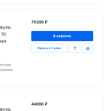
79200 ₽
вуза.
 10
В корзину
ная
Купить в 1 клик
нтская
ктронная
44000 ₽
вуза.