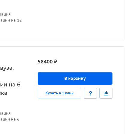
вация
ации на 12
58400 ₽
вуза.
В корзину
ии на 6
вка
Купить в 1 клик
вация
ации на 6