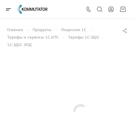
—
—
—
Главная
Продукты
Лицензии 1С
—
—
Тарифы и сервисы 1С:ИТС
Тарифы 1С-ЭДО
1С-ЭДО. ЭПД