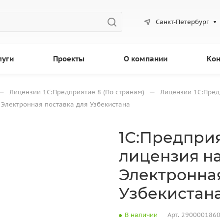
Санкт-Петербург
луги
Проекты
О компании
Кон
—
—
Лицензии 1С:Предприятие 8 (По странам)
Лицензии 1С:Пред
 Электронная поставка для Узбекистана
1С:Предприя
лицензия на
Электронная
Узбекистан
В наличии
Арт.
290000186