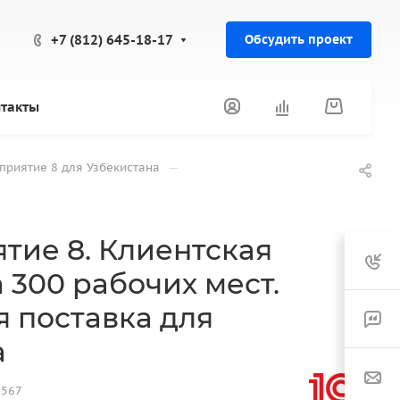
+7 (812) 645-18-17
Обсудить проект
такты
—
приятие 8 для Узбекистана
тие 8. Клиентская
 300 рабочих мест.
 поставка для
а
0567