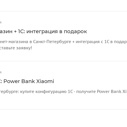
я
азин + 1С: интеграция в подарок
нет-магазина в Санкт-Петербурге + интеграция с 1С в пода
ставьте заявку!
я
: Power Bank Xiaomi
тербурге: купите конфигурацию 1С - получите Power Bank X