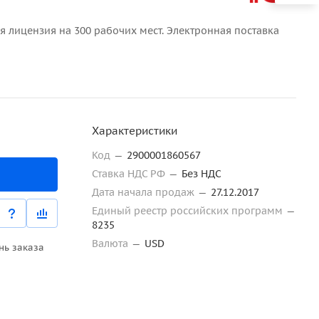
я лицензия на 300 рабочих мест. Электронная поставка
Характеристики
Код
—
2900001860567
Ставка НДС РФ
—
Без НДС
Дата начала продаж
—
27.12.2017
Единый реестр российских программ
—
8235
Валюта
—
USD
нь заказа