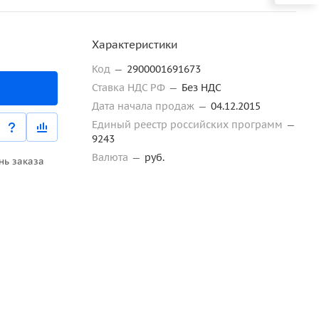
Характеристики
Код
—
2900001691673
Ставка НДС РФ
—
Без НДС
Дата начала продаж
—
04.12.2015
Единый реестр российских программ
—
9243
Валюта
—
руб.
нь заказа