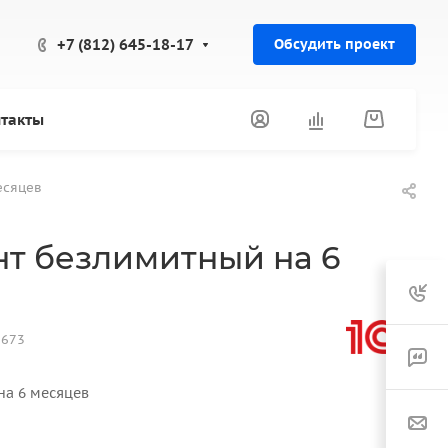
+7 (812) 645-18-17
Обсудить проект
такты
есяцев
нт безлимитный на 6
1673
на 6 месяцев