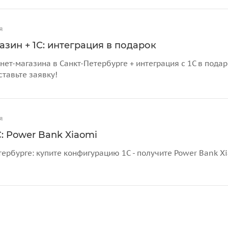
я
азин + 1С: интеграция в подарок
нет-магазина в Санкт-Петербурге + интеграция с 1С в пода
ставьте заявку!
я
: Power Bank Xiaomi
тербурге: купите конфигурацию 1С - получите Power Bank X