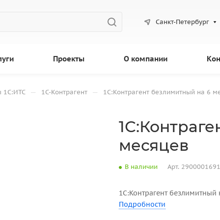
Санкт-Петербург
луги
Проекты
О компании
Кон
—
—
 1С:ИТС
1С-Контрагент
1С:Контрагент безлимитный на 6 м
1С:Контраге
месяцев
В наличии
Арт.
290000169
1С:Контрагент безлимитный 
Подробности