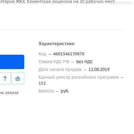
алтерия ЖКХ. Клиентская лицензия на 20 рабочих мест.
Характеристики
Код
—
4601546139870
Ставка НДС РФ
—
Без НДС
Дата начала продаж
—
12.08.2019
Единый реестр российских программ
—
152
Валюта
—
руб.
нь заказа