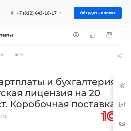
+7 (812) 645-18-17
Обсудить проект
такты
—
—
тия
ЖКХ
вартплаты и бухгалтерия
ская лицензия на 20
т. Коробочная поставка
9870