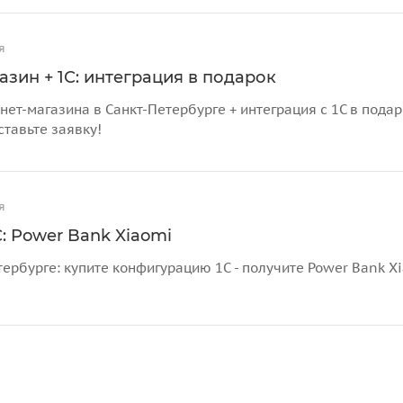
я
азин + 1С: интеграция в подарок
нет-магазина в Санкт-Петербурге + интеграция с 1С в пода
ставьте заявку!
я
: Power Bank Xiaomi
тербурге: купите конфигурацию 1С - получите Power Bank X