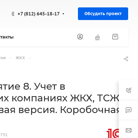
+7 (812) 645-18-17
Обсудить проект
такты
—
—
тия
ЖКХ
тие 8. Учет в
х компаниях ЖКХ, ТСЖ
вая версия. Коробочная
7751