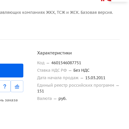
правляющих компаниях ЖКХ, ТСЖ и ЖСК. Базовая версия.
Характеристики
Код
—
4601546087751
Ставка НДС РФ
—
Без НДС
Дата начала продаж
—
15.03.2011
Единый реестр российских программ
—
151
Валюта
—
руб.
нь заказа