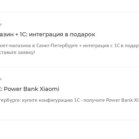
я
азин + 1С: интеграция в подарок
нет-магазина в Санкт-Петербурге + интеграция с 1С в пода
ставьте заявку!
я
: Power Bank Xiaomi
тербурге: купите конфигурацию 1С - получите Power Bank X