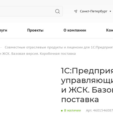
Санкт-Петербург
луги
Проекты
О компании
Кон
—
Совместные отраслевые продукты и лицензии для 1С:Предприя
и ЖСК. Базовая версия. Коробочная поставка
1С:Предприя
управляющи
и ЖСК. Базо
поставка
В наличии
Арт.
460154608