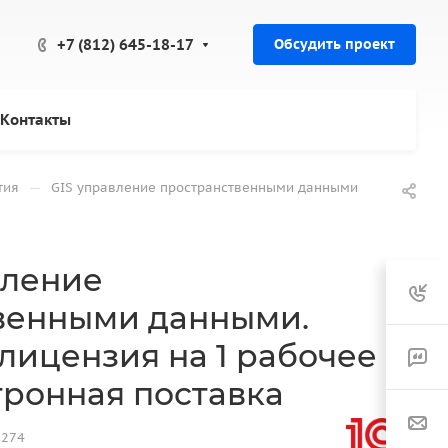
+7 (812) 645-18-17
Обсудить проект
Контакты
—
тия
GIS управление пространственными данными
вление
венными данными.
лицензия на 1 рабочее
тронная поставка
8274