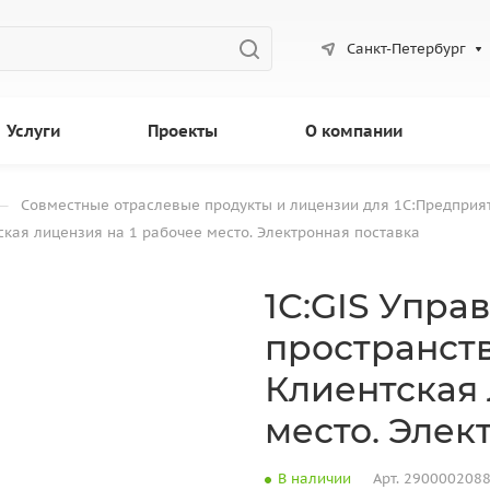
Санкт-Петербург
Услуги
Проекты
О компании
—
Совместные отраслевые продукты и лицензии для 1С:Предприя
кая лицензия на 1 рабочее место. Электронная поставка
1С:GIS Упра
пространст
Клиентская 
место. Элек
В наличии
Арт.
290000208