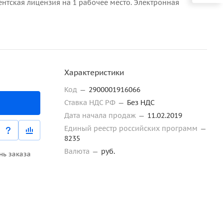
ентская лицензия на 1 рабочее место. Электронная
Характеристики
Код
—
2900001916066
Ставка НДС РФ
—
Без НДС
Дата начала продаж
—
11.02.2019
Единый реестр российских программ
—
8235
Валюта
—
руб.
нь заказа