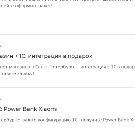
спейте оформить пакет!
я
азин + 1С: интеграция в подарок
нет-магазина в Санкт-Петербурге + интеграция с 1С в пода
ставьте заявку!
я
: Power Bank Xiaomi
тербурге: купите конфигурацию 1С - получите Power Bank X